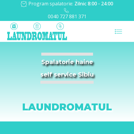
Program spalatorie:
Zilnic 8:00 - 24:00
0040 727 881 371
Spalatorie haine
self service Sibiu
LAUNDROMATUL