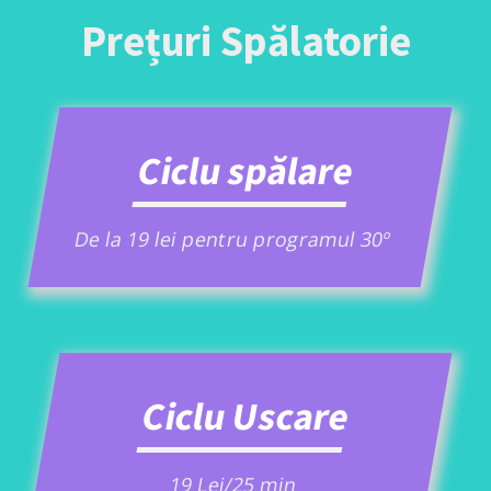
Prețuri Spălatorie
Ciclu spălare
De la 19 lei pentru programul 30º
Ciclu Uscare
19 Lei/25 min